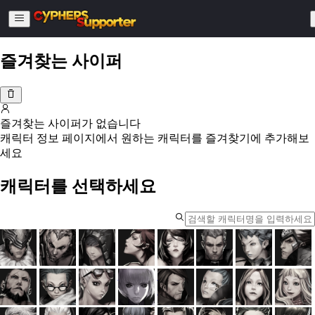
즐겨찾는 사이퍼
캐
릭
터
즐겨찾는 사이퍼가 없습니다
캐릭터 정보 페이지에서 원하는 캐릭터를 즐겨찾기에 추가해보
정
세요
보
캐릭터를 선택하세요
-
라
이
로라스
휴톤
루이스
타라
트리비
카인
레나
드렉슬
아
러
샌
도일
토마스
나이오
시바
웨슬리
스텔라
앨리셔
클레어