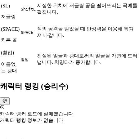
지정한 위치에 저글링 공을 떨어뜨리는 곡예를
(
SL
)
Shift
L
펼칩니다.
저글링
적의 공격을 받았을 때 탄성력을 이용해 튕겨
(
SPACE
)
SPACE
져 나갑니다.
커튼 콜
(
휠업
)
진실된 얼굴과 광대로써의 얼굴을 가면에 드러
휠업
냅니다. 치명타가 증가합니다.
이름없
는 광대
캐릭터 랭킹 (승리수)
캐릭터 랭커 로드에 실패했습니다
캐릭터 랭킹 정보가 없습니다