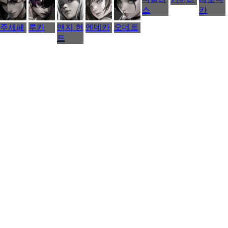
안
리
스
카
수
주세페
루카
앤지 헌
엔데카
오데트
있
트
습
니
다