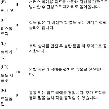
서커스 곡예용 축포를 소환해 자신을 탄환으로
(
E
)
E
발사한 후 탄성으로 제자리로 돌아옵니다.
퍼니 샷
(
F
)
적을 잡은 뒤 비정한 척 총을 쏘는 연기로 깜짝
F
놀라게 합니다.
피스톨
트릭
(
L
)
트릭 상자를 던진 후 놀란 틈을 타 주먹으로 공
L
격합니다.
트릭키
샷
(
LR
)
외발 자전거 곡예를 펼치며 앞으로 전진합니
LR
다.
모노 시
클릿
(
R
)
통통 튀는 점프 곡예를 펼칩니다. 추가 조작을
R
통해 팔을 늘려 적을 공격할 수 있습니다.
트램폴
린