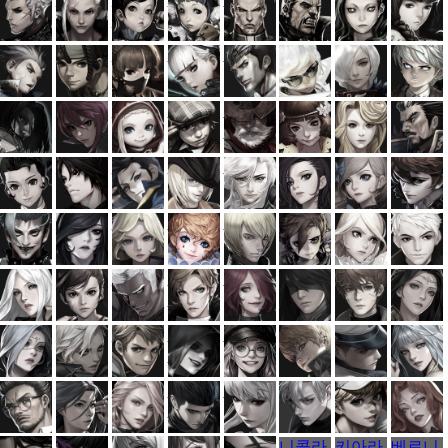
비
더
다이무
이글
마를렌
샬럿
윌라드
레이튼
미쉘
린
스
라
빅터
카를로
호타루
트릭시
히카르
까미유
자네트
피터
이
스
도
샌
아이작
레베카
엘리
마틴
브루스
미아
드니스
제레온
더
의
루시
티엔
하랑
제이
벨져
리첼
리사
릭
자
제키엘
탄야
캐럴
라이샌
루드빅
멜빈
디아나
클리브
세
더
한
헬레나
에바
론
레오노
시드니
테이
티모시
엘프리
정
르
데
보
티샤
카로슈
라이언
파수꾼
에밀리
플로리
케니스
이사벨
A
를
안
볼
헤나투
숙희
그레타
바스티
재뉴어
니콜라
키아라
베로니